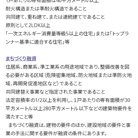
1戸あたりの専有面積は40平方メートル以上
耐火構造または準耐火構造であること
共同建て、重ね建て、または連続建てであること
原則として2LDK以上
「一次エネルギー消費量等級5以上の住宅」または「トップラ
ンナー基準に適合する住宅」等
まちづくり融資
住居系、商業系、準工業系の用途地域であり、整備改善を図
る必要がある区域（危険密集地域、防火地域または準防火地
域、再開発促進地区など）であること
共同建替え事業など指定された事業であること
法定容積率の1/2以上を利用し、１戸あたりの専有面積が30
平方メートル以上280平方メートル以下などの建築物要件を
満たすこと等
まちづくり融資は、建物の要件のほか、建設地域の要件と事
業の手法に関する要件が融資の条件にあります。