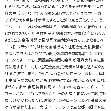
ローンは、金利や借入期間が異なるローンを複数組み合わ
せるもの。金利が異なっているとリスクを分散できますし、自
身の生活に合わせて返済額を減らすことが可能です。一方
で、印紙代や手数料が増加することが欠点と言えるでしょう。
アパートローンは公的機関よりも民間機関の方が借りやすい
とされており、利用者数も民間機関の方が増加傾向にありま
すが、公的金融機関は長期固定金利が特徴です。よく知られ
ている「フラット35」は民間金融機関と住宅金融支援機構が
提携して作られた商品で、最長35年間全期間固定金利住宅
ローンです。 なお、民間金融機関の金利が融資実行時に最
終決定するのに対し、住宅金融支援機構では申し込みの2ヵ
月後に決定します。 さらには、保証料やローン手数料、団体信
用生命保険の扱いなども比較検討する必要があるかも知れ
ません。 また、自宅賃貸併用マンションの場合は、マイホーム
ローンとの併せ貸しであったり、その専有面積によって融資対
象部分が変わったりと、建築プランやローンによって融資の受
け方が変わります。 大成ユーレックでは主な都市銀行や生