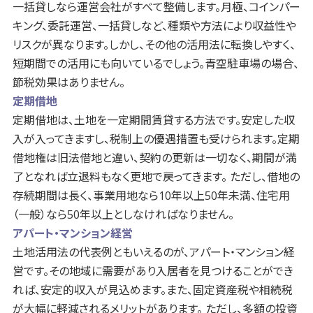
一括貸しなら運営会社がすべて整備します。月極、コインパー
キング、委託運営、一括貸しなど、種類や方法により収益性や
リスクが異なります。しかし、その他の活用法に転換しやすく、
短期間での活用にも向いているでしょう。青空駐車場の場合、
節税効果はありません。
定期借地
定期借地は、土地を一定期間賃貸する方法です。安定した収
入が入ってきますし、税制上の優遇措置も受けられます。定期
借地権は旧法借地と違い、契約の更新は一切なく、期間が満
了となれば立退料もなく更地で戻ってきます。 ただし、借地の
存続期間は長く、事業用地なら10年以上50年未満、住宅用
（一般）なら50年以上としなければなりません。
アパート・マンション経営
土地活用法の代表例ともいえるのが、アパート・マンション経
営です。その地域に需要があり入居者を見つけることができ
れば、安定的収入が見込めます。また、固定資産税や相続税
が大幅に軽減されるメリットがあります。 ただし、多額の投資