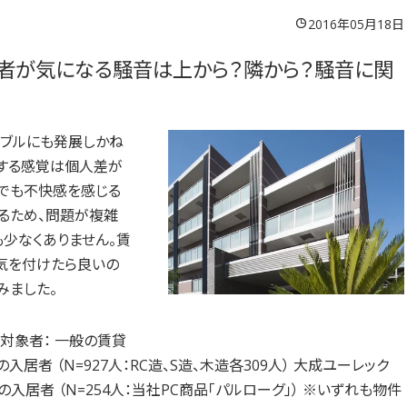
2016年05月18日
居者が気になる騒音は上から？隣から？騒音に関
ラブルにも発展しかね
対する感覚は個人差が
でも不快感を感じる
あるため、問題が複雑
少なくありません。賃
気を付けたら良いの
みました。
対象者： 一般の賃貸
入居者 （N=927人：RC造、S造、木造各309人） 大成ユーレック
の入居者 （N=254人：当社PC商品「パルローグ」） ※いずれも物件