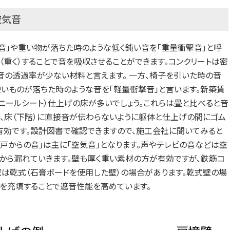
空気音
行音」や重い物が落ちた時のような低く鈍い音を「重量衝撃音」と呼
（重く）することで音を吸収させることができます。コンクリートは密
音の透過率が少ない材料と言えます。 一方、椅子を引いた時の音
硬いものが落ちた時のような音を「軽量衝撃音」と言います。新築賃
ニールシート）仕上げの床が多いでしょう。これらは畳と比べると音
め、床（下階）に直接音が伝わらないように躯体と仕上げの間にゴム
有効です。設計図書で確認できますので、施工会社に聞いてみると
隣戸からの音」は主に「空気音」となります。声やテレビの音などは空
から漏れていきます。壁も厚く重い素材の方が有効ですが、鉄筋コ
は乾式（石膏ボードを使用した壁）の場合があります。乾式壁の場
を充填することで遮音性能を高めています。