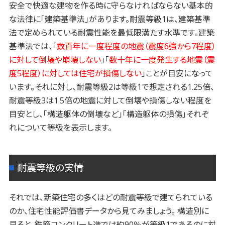
安全で快適な建物を作る時に守らなければならない基本的
な法律に「建築基準法」があります。耐震等級1は、建築基準
法で定められている耐震性能を最低限満たす水準です。建築
基準法では、「
数百年に一度程度の地震（震度6強から7程度）
に対して倒壊や崩壊しない
」「
数十年に一度発生する地震（震
度5程度）に対しては住宅が損傷しない
」ことが目安になって
います。それに対し、耐震等級2は等級1で想定される1.25倍、
耐震等級3は1.5倍の地震に対して倒壊や損傷しない程度を
目安とし、「構造躯体の倒壊など」「構造躯体の損傷」それぞ
れについて等級を表示します。
耐震等級の実情
それでは、新築住宅の多くはどの耐震等級で建てられている
のか、住宅性能評価書データから見てみましょう。 構造別に
見ると、鉄筋コンクリート造では約90％が等級1であるのに対