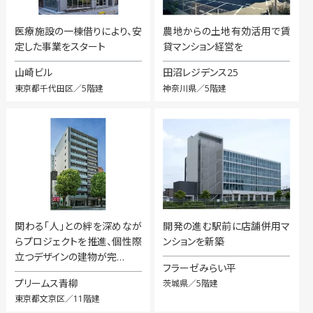
医療施設の一棟借りにより、安
農地からの土地有効活用で賃
定した事業をスタート
貸マンション経営を
山崎ビル
田沼レジデンス25
東京都千代田区／5階建
神奈川県／5階建
関わる「人」との絆を深めなが
開発の進む駅前に店舗併用マ
らプロジェクトを推進、個性際
ンションを新築
立つデザインの建物が完…
フラーゼみらい平
プリームス青柳
茨城県／5階建
東京都文京区／11階建