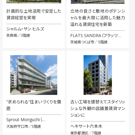
計画的な土地活用で安定した
立地の良さと敷地のポテンシ
賃貸経営を実現
ャルを最大限に活用した魅力
溢れる賃貸住宅を新築
シャルム・サン ヒルズ
FLATS SANDRA（フラッツ…
奈良県／3階建
茨城県つくば市／５階建
“求められる”住まいづくりを徹
古い工場を建替えてスタイリッ
底
シュな外観の店舗兼賃貸マン
ションに
Sprout Moriguchi（…
ヘキサート六本木
大阪府守口市／5階建
東京都港区／7階建