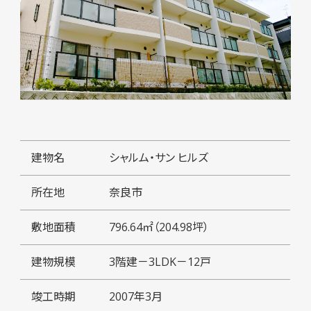
建物名
シャルム・サン ヒルズ
所在地
奈良市
敷地面積
796.64㎡（204.98坪）
建物規模
3階建－3LDK－12戸
竣工時期
2007年3月