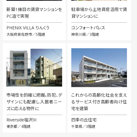
新築1棟目の賃貸マンションを
駐車場から土地資産活用で賃
PC造で実現
貸マンションに
PHENIX VILLA りんくう
コンフォートパレス
大阪府泉佐野市／5階建
神奈川県／3階建
市場性を的確に把握。防犯、デ
これからの高齢化社会を支え
ザインにも配慮し入居者ニー
るサービス付き高齢者向け住
ズに応える物件に
宅を建築
Riverside塩沢III
四季の丘住宅
東京都／4階建
千葉県／3階建