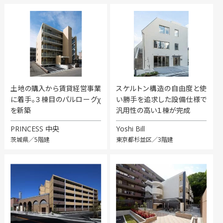
土地の購入から賃貸経営事業
スケルトン構造の自由度と使
に着手。３棟目のパルローグχ
い勝手を追求した設備仕様で
を新築
汎用性の高い１棟が完成
PRINCESS 中央
Yoshi Bill
茨城県／5階建
東京都杉並区／3階建