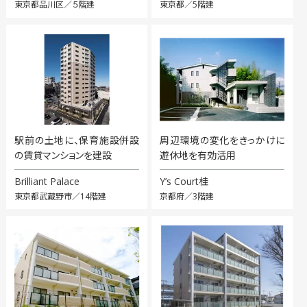
東京都品川区／５階建
東京都／5階建
駅前の土地に、保育施設併設
周辺環境の変化をきっかけに
の賃貸マンションを建設
遊休地を有効活用
Brilliant Palace
Y’s Court桂
東京都武蔵野市／14階建
京都府／3階建