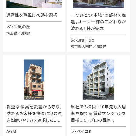
遮音性を重視しPC造を選択
一つひとつ“本物”の部材を厳
選。オーナー様のこだわりが
メゾン風の丘
溢れる１棟が完成
埼玉県／3階建
Sakura Hale
東京都大田区／５階建
貴重な家具を災害から守り、
当社で３棟目 「10年先も入居
訪れるお客様を快適に包む強
率を保てる賃貸マンションを
さと使いやすさを追求した１…
目指して」 プロの目線…
AGM
ラ・ベイユK