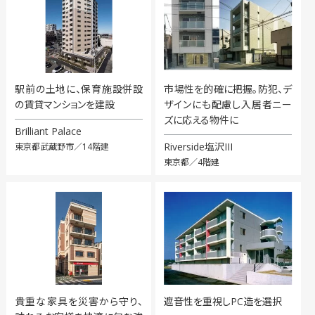
駅前の土地に、保育施設併設
市場性を的確に把握。防犯、デ
の賃貸マンションを建設
ザインにも配慮し入居者ニー
ズに応える物件に
Brilliant Palace
Riverside塩沢III
東京都武蔵野市／14階建
東京都／4階建
貴重な家具を災害から守り、
遮音性を重視しPC造を選択