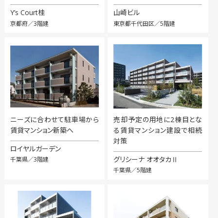
Y’s Court桂
山崎ビル
京都府／3階建
東京都千代田区／5階建
ニーズに合わせて駐車場から
売却予定の用地に2棟目とな
賃貸マンション新築へ
る賃貸マンション建設で相続
対策
ロイヤルガーデン
グリシーナ オオタカⅡ
千葉県／3階建
千葉県／5階建