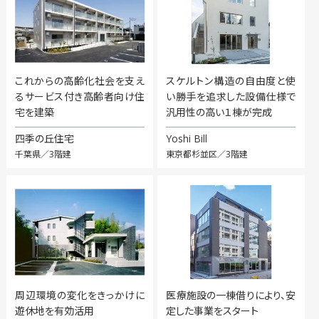
これからの高齢化社会を支え
スケルトン構造の自由度と使
るサービス付き高齢者向け住
い勝手を追求した設備仕様で
宅を建築
汎用性の高い１棟が完成
四季の丘住宅
Yoshi Bill
千葉県／3階建
東京都杉並区／3階建
周辺環境の変化をきっかけに
医療施設の一棟借りにより、安
遊休地を有効活用
定した事業をスタート