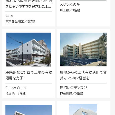
訪れるお客様を快適に包む強
メゾン風の丘
さと使いやすさを追求した１…
埼玉県／3階建
AGM
東京都品川区／５階建
段階的なご計画で土地の有効
農地からの土地有効活用で賃
活用を完了
貸マンション経営を
Classy Court
田沼レジデンス25
埼玉県／3階建
神奈川県／5階建