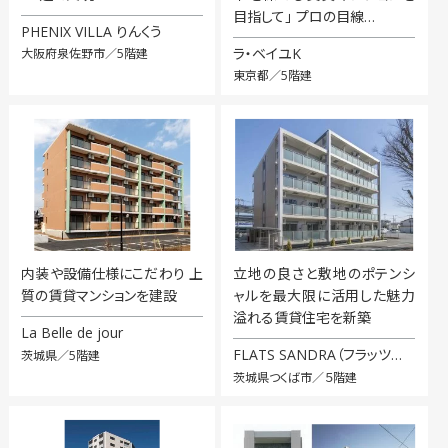
目指して」 プロの目線…
PHENIX VILLA りんくう
ラ・ベイユK
大阪府泉佐野市／5階建
東京都／5階建
内装や設備仕様にこだわり 上
立地の良さと敷地のポテンシ
質の賃貸マンションを建設
ャルを最大限に活用した魅力
溢れる賃貸住宅を新築
La Belle de jour
FLATS SANDRA（フラッツ…
茨城県／5階建
茨城県つくば市／５階建