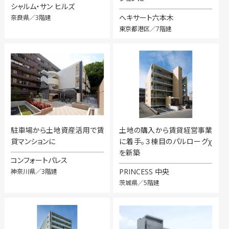
シャルム・サン ヒルズ
ヘキサート六本木
奈良県／3階建
東京都港区／7階建
駐車場から土地資産活用で賃
土地の購入から賃貸経営事業
貸マンションに
に着手。３棟目のパルローグχ
を新築
コンフォートパレス
PRINCESS 中央
神奈川県／3階建
茨城県／5階建