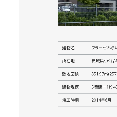
建物名
フラーゼみら
所在地
茨城県つくば
敷地面積
851.97㎡(257
建物規模
5階建－1Ｋ 
竣工時期
2014年6月