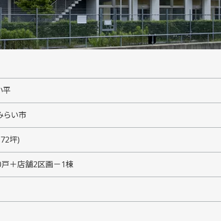
い平
みらい市
.72坪)
40戸＋店舗2区画－1棟