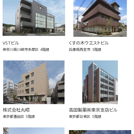
VSTビル
くすの木ウエストビル
神奈川県川崎市多摩区
4階建
兵庫県西宮市
3階建
株式会社丸昭
高田製薬㈱東京支店ビル
東京都墨田区
5階建
東京都台東区
5階建