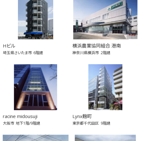
Hビル
横浜農業協同組合 港南
埼玉県さいたま市
6階建
神奈川県横浜市
2階建
racine midousuji
Lynx麹町
大阪市
地下1階/9階建
東京都千代田区
9階建