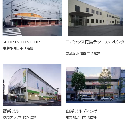
SPORTS ZONE ZIP
コバックス花島テクニカルセンタ
ー
東京都町田市
1階建
茨城県水海道市
2階建
寶新ビル
山岸ビルディング
練馬区
地下1階/4階建
東京都品川区
3階建