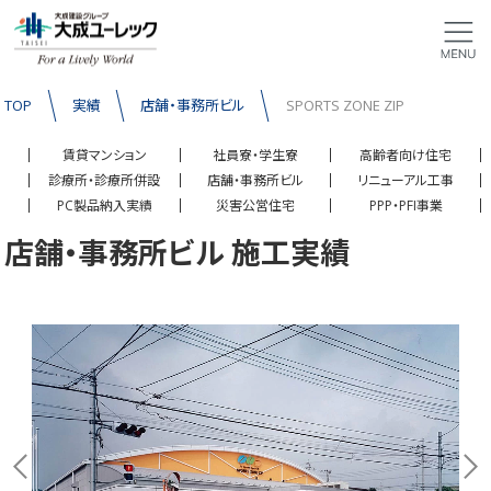
TOP
実績
店舗・事務所ビル
SPORTS ZONE ZIP
賃貸マンション
社員寮・学生寮
高齢者向け住宅
診療所・診療所併設
店舗・事務所ビル
リニューアル工事
PC製品納入実績
災害公営住宅
PPP・PFI事業
店舗・事務所ビル 施工実績