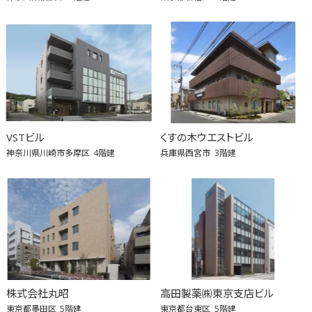
VSTビル
くすの木ウエストビル
神奈川県川崎市多摩区
4階建
兵庫県西宮市
3階建
株式会社丸昭
高田製薬㈱東京支店ビル
東京都墨田区
5階建
東京都台東区
5階建