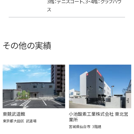
3階：テニスコート、3・4階：クラブハウ
ス
その他の実績
東競武道館
小池酸素工業株式会社 東北営
業所
東京都大田区
武道場
宮城県仙台市
3階建