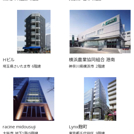
Hビル
横浜農業協同組合 港南
埼玉県さいたま市
6階建
神奈川県横浜市
2階建
racine midousuji
Lynx麹町
大阪市
地下1階/9階建
東京都千代田区
9階建