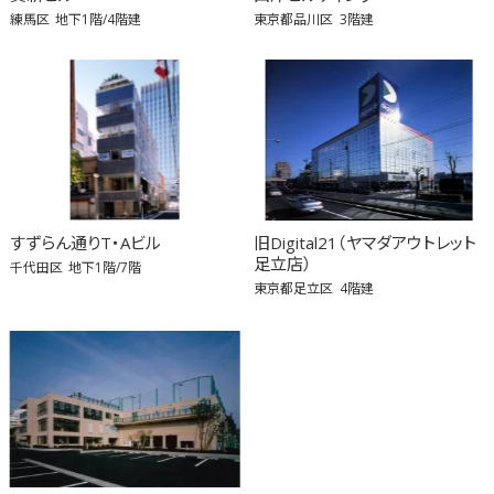
練馬区
地下1階/4階建
東京都品川区
3階建
すずらん通りT・Aビル
旧Digital21（ヤマダアウトレット
足立店）
千代田区
地下1階/7階
東京都足立区
4階建