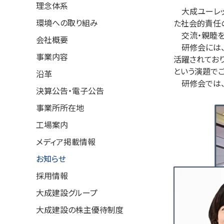
理念体系
大成ユーレッ
環境への取り組み
た社会的責任の
交流・親睦を図
会社概要
研修会には、
事業内容
活躍されており
という演題で
沿革
研修会では、
決算公告・電子公告
事業所所在地
工場案内
メディア掲載情報
お知らせ
採用情報
大成建設グループ
大成建設の株主優待制度