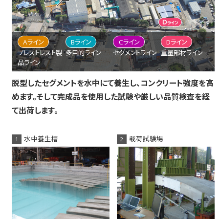
Aライン
Bライン
Cライン
Dライン
プレストレスト製
多目的ライン
セグメントライン
重量部材ライン
品ライン
脱型したセグメントを水中にて養生し、コンクリート強度を高
めます。そして完成品を使用した試験や厳しい品質検査を経
て出荷します。
水中養生槽
載荷試験場
1
2