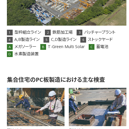
型枠組立ライン
鉄筋加工場
バッチャープラント
1
2
3
A,B製造ライン
C,D製造ライン
ストックヤード
4
5
6
メガソーラー
T-Green Multi Solar
蓄電池
A
B
C
水素製造装置
D
集合住宅のPC板製造における主な検査