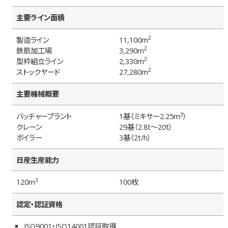
主要ライン面積
2
製造ライン
11,100m
2
鉄筋加工場
3,290m
2
型枠組立ライン
2,330m
2
ストックヤード
27,280m
主要機械概要
3
バッチャープラント
1基（ミキサー2.25m
）
クレーン
29基（2.8t～20t）
ボイラー
3基（2t/h）
日産生産能力
3
120m
100枚
認定・認証資格
ISO9001・ISO14001認証取得