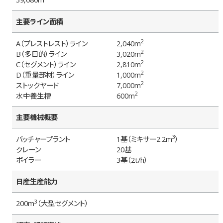
主要ライン面積
2
A（プレストレスト）ライン
2,040m
2
B（多目的）ライン
3,020m
2
C（セグメント）ライン
2,810m
2
D（重量部材）ライン
1,000m
2
ストックヤード
7,000m
2
水中養生槽
600m
主要機械概要
3
バッチャープラント
1基（ミキサー2.2m
）
クレーン
20基
ボイラー
3基（2t/h）
日産生産能力
3
200m
（大型セグメント）