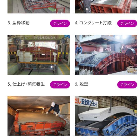
3. 型枠移動
4. コンクリート打設
Cライン
Cライン
5. 仕上げ・蒸気養生
6. 脱型
Cライン
Cライン