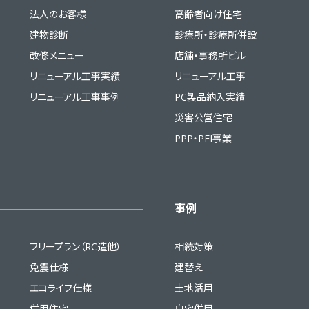
法人のお客様
高齢者向け住宅
建物診断
診療所・診療所併設
改修メニュー
店舗・事務所ビル
リニューアル工事実績
リニューアル工事
リニューアル工事事例
PC製品納入実績
災害公営住宅
PPP・PFI事業
事例
フリープラン（RC造他）
相続対策
免震仕様
建替え
エコライフ仕様
土地活用
併用住宅
自宅併用