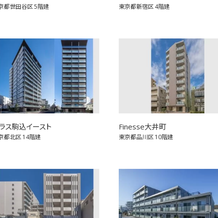
京都世田谷区
5階建
東京都新宿区
4階建
ラス駒込イースト
Finesse大井町
京都北区
14階建
東京都品川区
10階建