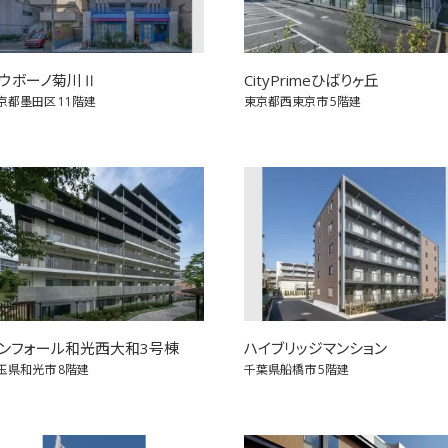
ウボーノ菊川Ⅱ
CityPrimeひばりヶ丘
京都墨田区
11階建
東京都西東京市
5階建
ンフォール和光西大和3号棟
ハイブリッジマンション
玉県和光市
8階建
千葉県船橋市
5階建