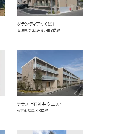
グランディアつくばⅡ
茨城県つくばみらい市
3階建
テラス上石神井ウエスト
東京都練馬区
3階建