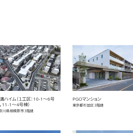
溝ハイム（１工区：10-1～6号
PGOマンション
，11-1～4号棟）
東京都杉並区
3階建
奈川県相模原市
3階建