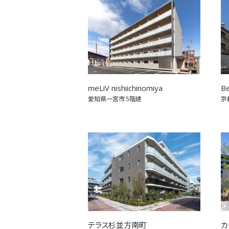
meLiV nishiichinomiya
Be
愛知県一宮市
5階建
京
テラス杉並方南町
カ