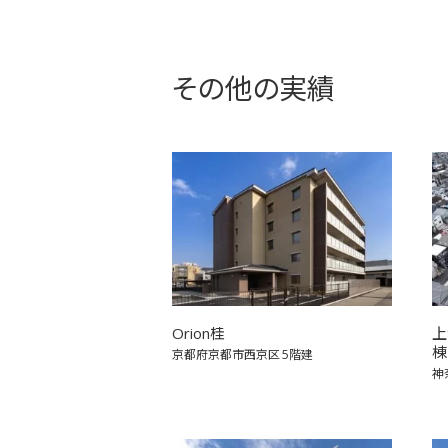
その他の実績
Orion桂
上
棟
京都府京都市西京区
5階建
神