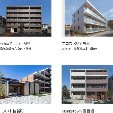
rnina Palace 西院
プロスぺリテ島本
都府京都市右京区
5階建
大阪府三島郡島本町
3階建
ーメスト桜新町
Monkstown 夏目坂