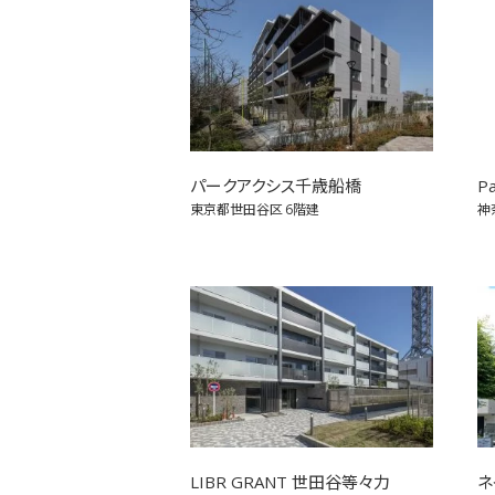
パークアクシス千歳船橋
P
東京都世田谷区
6階建
神
LIBR GRANT 世田谷等々力
ネ