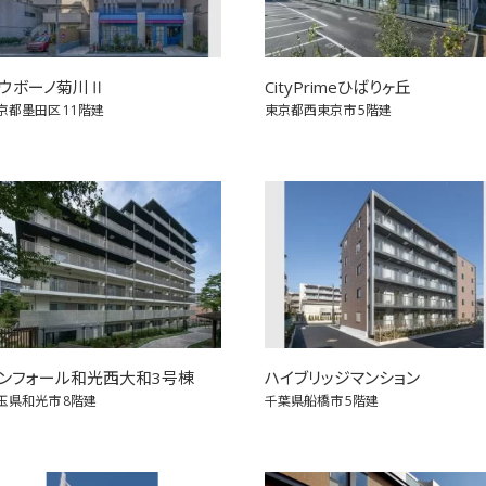
ウボーノ菊川Ⅱ
CityPrimeひばりヶ丘
京都墨田区
11階建
東京都西東京市
5階建
ンフォール和光西大和3号棟
ハイブリッジマンション
玉県和光市
8階建
千葉県船橋市
5階建