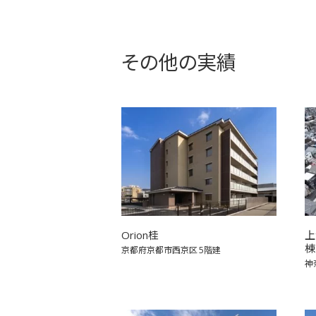
その他の実績
Orion桂
上
棟
京都府京都市西京区
5階建
神