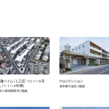
溝ハイム（１工区：10-1～6号
PGOマンション
，11-1～4号棟）
東京都杉並区
3階建
奈川県相模原市
3階建