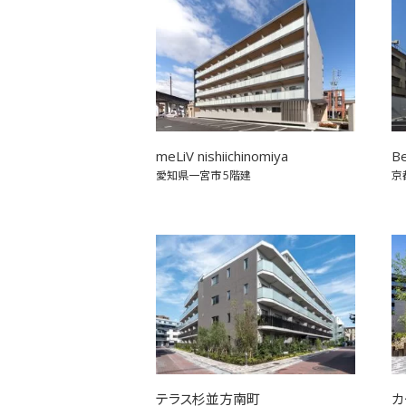
meLiV nishiichinomiya
Be
愛知県一宮市
5階建
京
テラス杉並方南町
カ