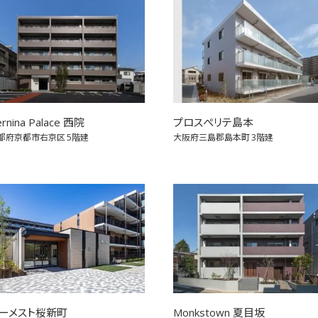
rnina Palace 西院
プロスぺリテ島本
都府京都市右京区
5階建
大阪府三島郡島本町
3階建
ーメスト桜新町
Monkstown 夏目坂