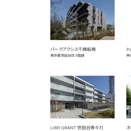
パークアクシス千歳船橋
P
東京都世田谷区
6階建
神
LIBR GRANT 世田谷等々力
ネ