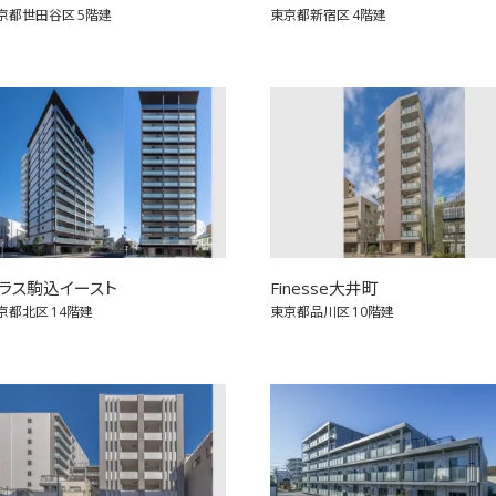
京都世田谷区
5階建
東京都新宿区
4階建
ラス駒込イースト
Finesse大井町
京都北区
14階建
東京都品川区
10階建