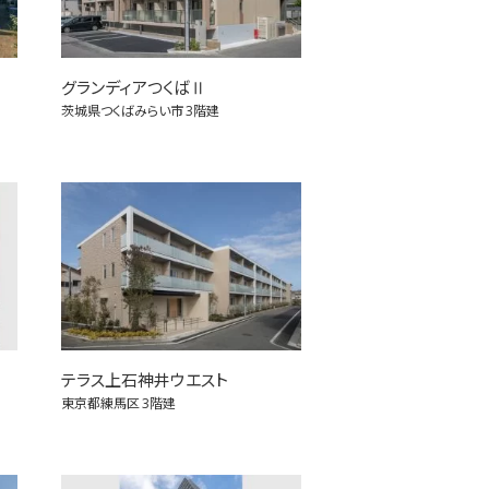
グランディアつくばⅡ
茨城県つくばみらい市
3階建
テラス上石神井ウエスト
東京都練馬区
3階建