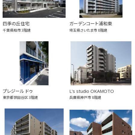
四季の丘住宅
ガーデンコート浦和東
千葉県柏市
3階建
埼玉県さいたま市
8階建
プレジール ドゥ
L's studio OKAMOTO
東京都世田谷区
3階建
兵庫県神戸市
8階建