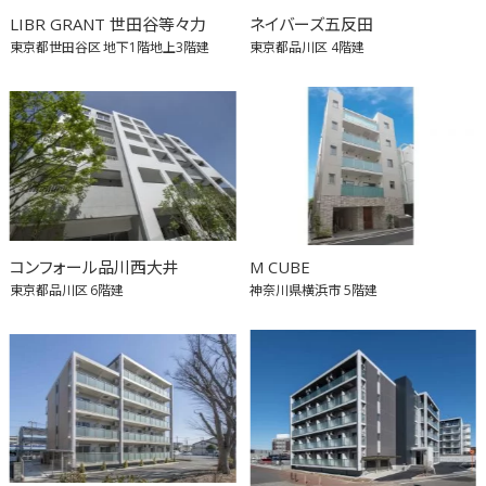
LIBR GRANT 世田谷等々力
ネイバーズ五反田
東京都世田谷区
地下1階地上3階建
東京都品川区
4階建
コンフォール品川西大井
M CUBE
東京都品川区
6階建
神奈川県横浜市
5階建