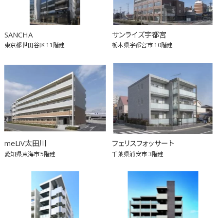
SANCHA
サンライズ宇都宮
東京都世田谷区
11階建
栃木県宇都宮市
10階建
meLiV太田川
フェリスフォッサート
愛知県東海市
5階建
千葉県浦安市
3階建