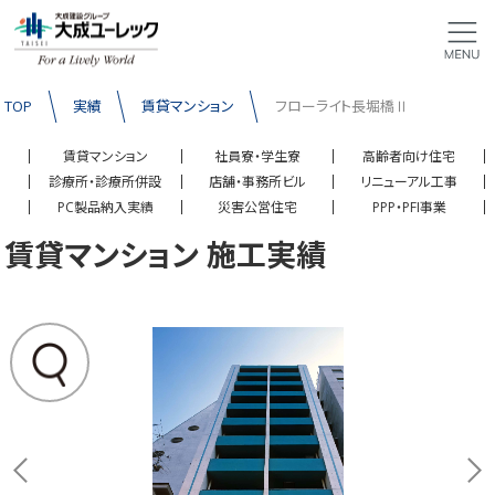
TOP
実績
賃貸マンション
フローライト長堀橋Ⅱ
賃貸マンション
社員寮・学生寮
高齢者向け住宅
診療所・診療所併設
店舗・事務所ビル
リニューアル工事
PC製品納入実績
災害公営住宅
PPP・PFI事業
賃貸マンション 施工実績