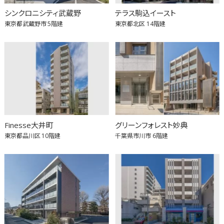
シンクロニシティ武蔵野
テラス駒込イースト
東京都武蔵野市
5階建
東京都北区
14階建
Finesse大井町
グリーンフォレスト妙典
東京都品川区
10階建
千葉県市川市
6階建