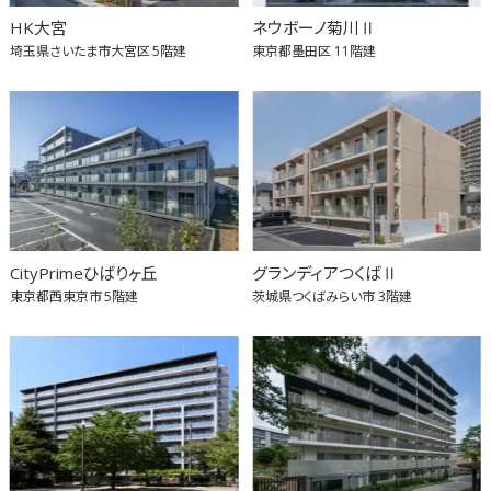
HK大宮
ネウボーノ菊川Ⅱ
埼玉県さいたま市大宮区
5階建
東京都墨田区
11階建
CityPrimeひばりヶ丘
グランディアつくばⅡ
東京都西東京市
5階建
茨城県つくばみらい市
3階建