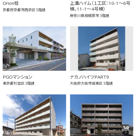
Orion桂
上溝ハイム（１工区：10-1～6号
棟，11-1～4号棟）
京都府京都市西京区
5階建
神奈川県相模原市
3階建
PGOマンション
ナカノハイツPART9
東京都杉並区
3階建
大阪府大阪市城東区
5階建