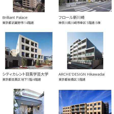
Brilliant Palace
フロール新川崎
東京都武蔵野市
14階建
神奈川県川崎市幸区
5階建-5棟
シティカレント目黒学芸大学
ARCHE'DESIGN Hikawadai
東京都目黒区
地下1階/4階建
東京都板橋区
5階建