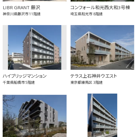
LIBR GRANT 藤沢
コンフォール和光西大和3号棟
神奈川県藤沢市
11階建
埼玉県和光市
8階建
ハイブリッジマンション
テラス上石神井ウエスト
千葉県船橋市
5階建
東京都練馬区
3階建