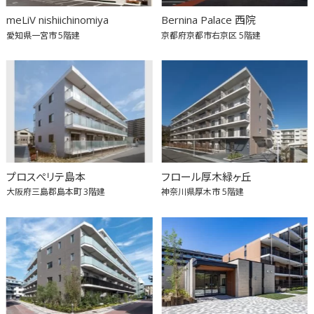
meLiV nishiichinomiya
Bernina Palace 西院
愛知県一宮市
5階建
京都府京都市右京区
5階建
プロスぺリテ島本
フロール厚木緑ヶ丘
大阪府三島郡島本町
3階建
神奈川県厚木市
5階建