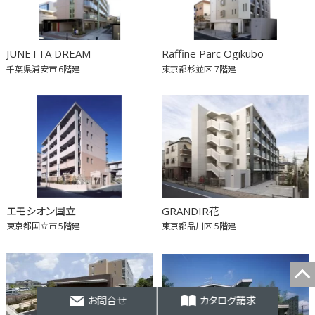
JUNETTA DREAM
Raffine Parc Ogikubo
千葉県浦安市
6階建
東京都杉並区
7階建
エモシオン国立
GRANDIR花
東京都国立市
5階建
東京都品川区
5階建
お問合せ
カタログ請求