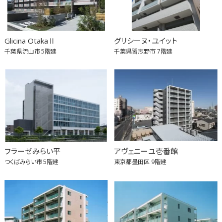
Glicina OtakaⅡ
グリシーヌ・ユイット
千葉県流山市
5階建
千葉県習志野市
7階建
フラーゼみらい平
アヴェニーユ壱番館
つくばみらい市
5階建
東京都墨田区
9階建