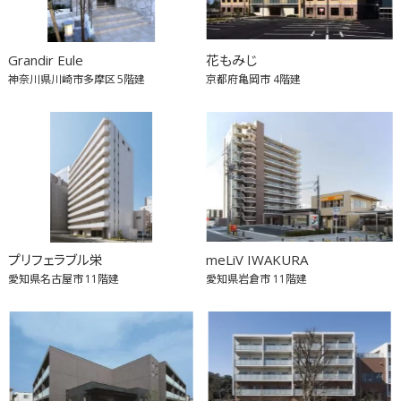
Grandir Eule
花もみじ
神奈川県川崎市多摩区
5階建
京都府亀岡市
4階建
プリフェラブル栄
meLiV IWAKURA
愛知県名古屋市
11階建
愛知県岩倉市
11階建