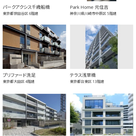
パークアクシス千歳船橋
Park Home 元住吉
東京都世田谷区
6階建
神奈川県川崎市中原区
5階建
プリファード洗足
テラス浅草橋
東京都大田区
4階建
東京都台東区
13階建