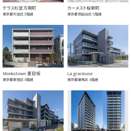
テラス杉並方南町
カーメスト桜新町
東京都杉並区
5階建
東京都世田谷区
5階建
Monkstown 夏目坂
La gracieuse
東京都新宿区
4階建
東京都練馬区
4階建