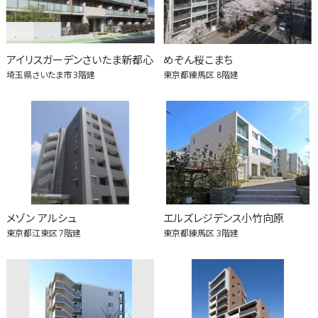
アイリスガーデンさいたま新都心
めぞん桜こまち
埼玉県さいたま市
3階建
東京都練馬区
8階建
メゾン アルシュ
エルズレジデンス小竹向原
東京都江東区
7階建
東京都練馬区
3階建