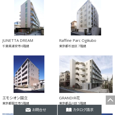
JUNETTA DREAM
Raffine Parc Ogikubo
千葉県浦安市
6階建
東京都杉並区
7階建
エモシオン国立
GRANDIR花
東京都国立市
5階建
東京都品川区
5階建
お問合せ
カタログ請求