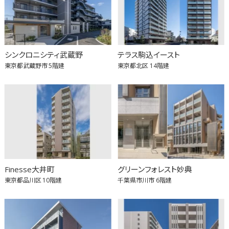
シンクロニシティ武蔵野
テラス駒込イースト
東京都武蔵野市
5階建
東京都北区
14階建
Finesse大井町
グリーンフォレスト妙典
東京都品川区
10階建
千葉県市川市
6階建