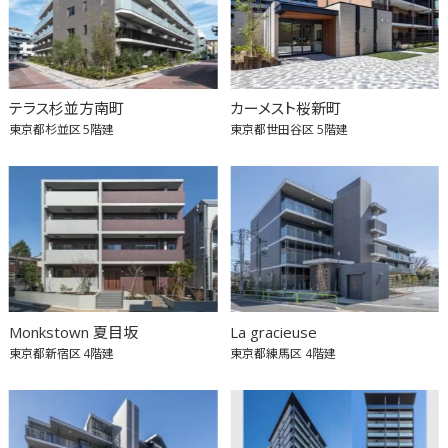
テラス杉並方南町
カーメスト桜新町
東京都杉並区
5階建
東京都世田谷区
5階建
Monkstown 夏目坂
La gracieuse
東京都新宿区
4階建
東京都練馬区
4階建