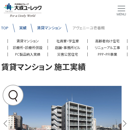
TOP
実績
賃貸マンション
アヴェニーユ壱番館
賃貸マンション
社員寮・学生寮
高齢者向け住宅
診療所・診療所併設
店舗・事務所ビル
リニューアル工事
PC製品納入実績
災害公営住宅
PPP・PFI事業
賃貸マンション 施工実績