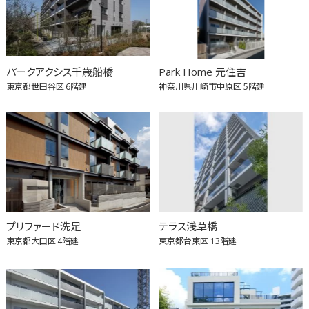
パークアクシス千歳船橋
Park Home 元住吉
東京都世田谷区
6階建
神奈川県川崎市中原区
5階建
プリファード洗足
テラス浅草橋
東京都大田区
4階建
東京都台東区
13階建