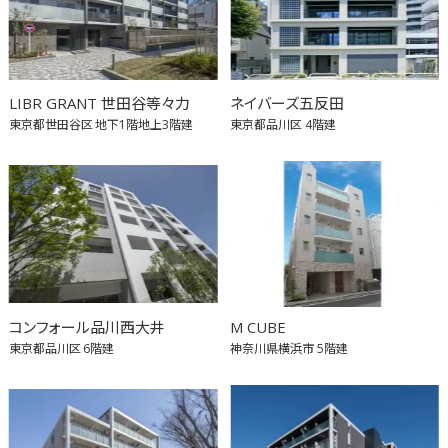
LIBR GRANT 世田谷等々力
ネイバーズ五反田
東京都世田谷区
地下1階地上3階建
東京都品川区
4階建
コンフォール品川西大井
M CUBE
東京都品川区
6階建
神奈川県横浜市
5階建