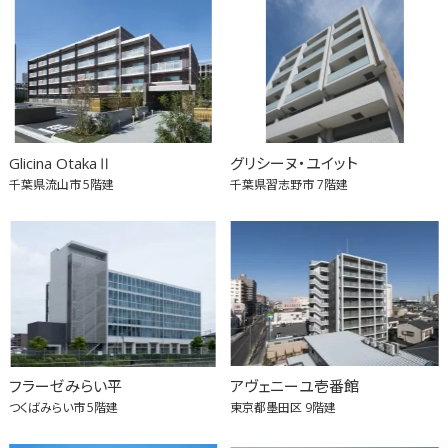
Glicina OtakaⅡ
グリシーヌ・ユイット
千葉県流山市
5階建
千葉県習志野市
7階建
フラーゼみらい平
アヴェニーユ壱番館
つくばみらい市
5階建
東京都墨田区
9階建