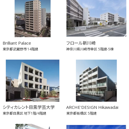
Brilliant Palace
フロール新川崎
東京都武蔵野市
14階建
神奈川県川崎市幸区
5階建-5棟
シティカレント目黒学芸大学
ARCHE'DESIGN Hikawadai
東京都目黒区
地下1階/4階建
東京都板橋区
5階建