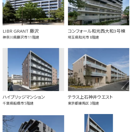
LIBR GRANT 藤沢
コンフォール和光西大和3号棟
神奈川県藤沢市
11階建
埼玉県和光市
8階建
ハイブリッジマンション
テラス上石神井ウエスト
千葉県船橋市
5階建
東京都練馬区
3階建