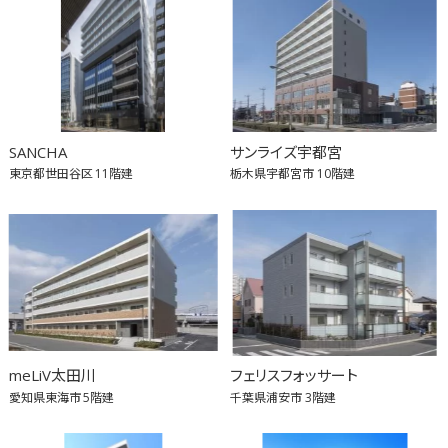
SANCHA
サンライズ宇都宮
東京都世田谷区
11階建
栃木県宇都宮市
10階建
meLiV太田川
フェリスフォッサート
愛知県東海市
5階建
千葉県浦安市
3階建