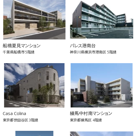
船橋夏見マンション
パレス港南台
千葉県船橋市
5階建
神奈川県横浜市港南区
5階建
Casa Colina
練馬中村南マンション
東京都世田谷区
3階建
東京都練馬区
4階建