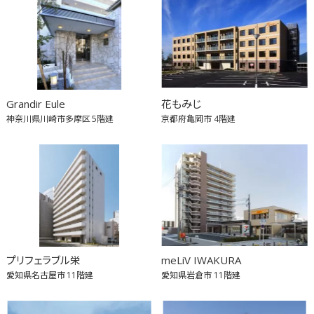
Grandir Eule
花もみじ
神奈川県川崎市多摩区
5階建
京都府亀岡市
4階建
プリフェラブル栄
meLiV IWAKURA
愛知県名古屋市
11階建
愛知県岩倉市
11階建