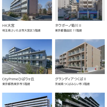
HK大宮
ネウボーノ菊川Ⅱ
埼玉県さいたま市大宮区
5階建
東京都墨田区
11階建
CityPrimeひばりヶ丘
グランディアつくばⅡ
東京都西東京市
5階建
茨城県つくばみらい市
3階建