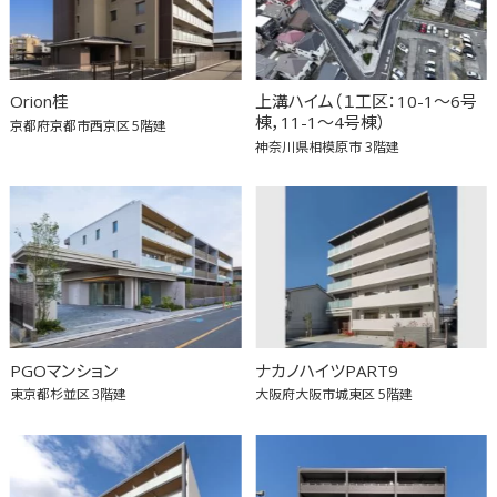
Orion桂
上溝ハイム（１工区：10-1～6号
棟，11-1～4号棟）
京都府京都市西京区
5階建
神奈川県相模原市
3階建
PGOマンション
ナカノハイツPART9
東京都杉並区
3階建
大阪府大阪市城東区
5階建