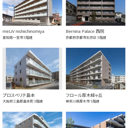
meLiV nishiichinomiya
Bernina Palace 西院
愛知県一宮市
5階建
京都府京都市右京区
5階建
プロスぺリテ島本
フロール厚木緑ヶ丘
大阪府三島郡島本町
3階建
神奈川県厚木市
5階建