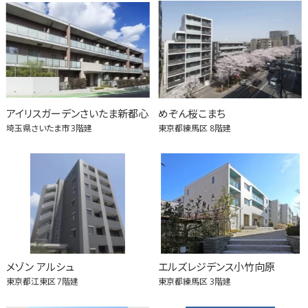
アイリスガーデンさいたま新都心
めぞん桜こまち
埼玉県さいたま市
3階建
東京都練馬区
8階建
メゾン アルシュ
エルズレジデンス小竹向原
東京都江東区
7階建
東京都練馬区
3階建