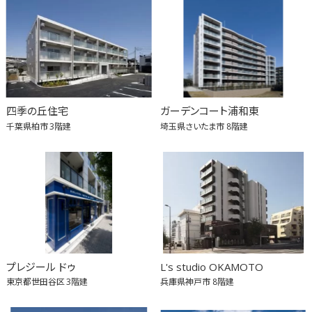
四季の丘住宅
ガーデンコート浦和東
千葉県柏市
3階建
埼玉県さいたま市
8階建
プレジール ドゥ
L's studio OKAMOTO
東京都世田谷区
3階建
兵庫県神戸市
8階建