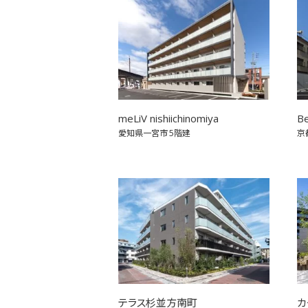
meLiV nishiichinomiya
Be
愛知県一宮市
5階建
京
テラス杉並方南町
カ