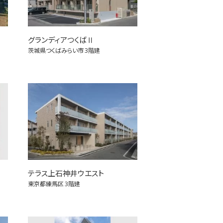
グランディアつくばⅡ
茨城県つくばみらい市
3階建
テラス上石神井ウエスト
東京都練馬区
3階建