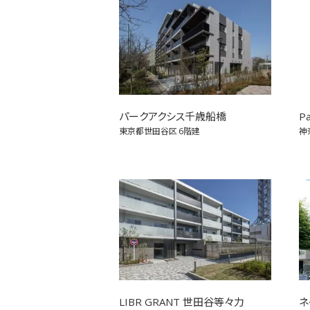
パークアクシス千歳船橋
P
東京都世田谷区
6階建
神
LIBR GRANT 世田谷等々力
ネ