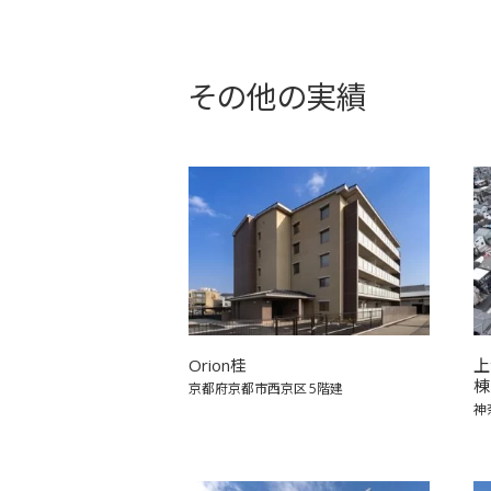
その他の実績
Orion桂
上
棟
京都府京都市西京区
5階建
神