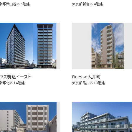
京都世田谷区
5階建
東京都新宿区
4階建
ラス駒込イースト
Finesse大井町
京都北区
14階建
東京都品川区
10階建