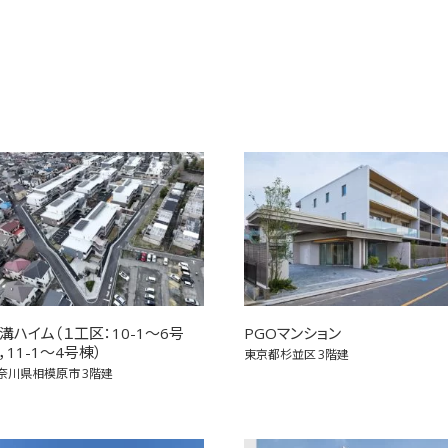
溝ハイム（１工区：10-1～6号
PGOマンション
，11-1～4号棟）
東京都杉並区
3階建
奈川県相模原市
3階建