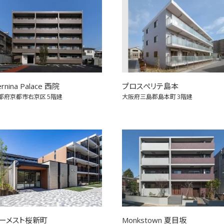
rnina Palace 西院
プロスぺリテ島本
都府京都市右京区
5階建
大阪府三島郡島本町
3階建
ーメスト桜新町
Monkstown 夏目坂