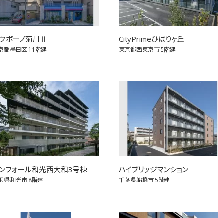
ウボーノ菊川Ⅱ
CityPrimeひばりヶ丘
京都墨田区
11階建
東京都西東京市
5階建
ンフォール和光西大和3号棟
ハイブリッジマンション
玉県和光市
8階建
千葉県船橋市
5階建