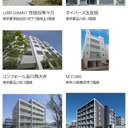
LIBR GRANT 世田谷等々力
ネイバーズ五反田
東京都世田谷区
地下1階地上3階建
東京都品川区
4階建
コンフォール品川西大井
M CUBE
東京都品川区
6階建
神奈川県横浜市
5階建