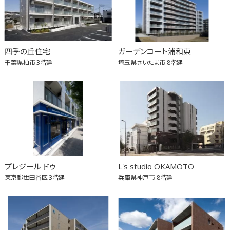
四季の丘住宅
ガーデンコート浦和東
千葉県柏市
3階建
埼玉県さいたま市
8階建
プレジール ドゥ
L's studio OKAMOTO
東京都世田谷区
3階建
兵庫県神戸市
8階建