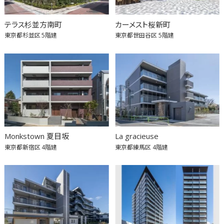
テラス杉並方南町
カーメスト桜新町
東京都杉並区
5階建
東京都世田谷区
5階建
Monkstown 夏目坂
La gracieuse
東京都新宿区
4階建
東京都練馬区
4階建