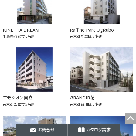
JUNETTA DREAM
Raffine Parc Ogikubo
千葉県浦安市
6階建
東京都杉並区
7階建
エモシオン国立
GRANDIR花
東京都国立市
5階建
東京都品川区
5階建
お問合せ
カタログ請求