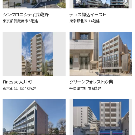
シンクロニシティ武蔵野
テラス駒込イースト
東京都武蔵野市
5階建
東京都北区
14階建
Finesse大井町
グリーンフォレスト妙典
東京都品川区
10階建
千葉県市川市
6階建