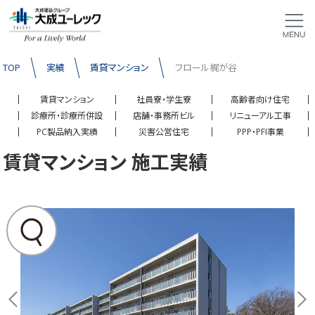
TOP
実績
賃貸マンション
フロール梶が谷
賃貸マンション
社員寮・学生寮
高齢者向け住宅
診療所・診療所併設
店舗・事務所ビル
リニューアル工事
PC製品納入実績
災害公営住宅
PPP・PFI事業
賃貸マンション 施工実績