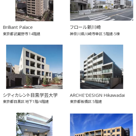
Brilliant Palace
フロール新川崎
東京都武蔵野市
14階建
神奈川県川崎市幸区
5階建-5棟
シティカレント目黒学芸大学
ARCHE'DESIGN Hikawadai
東京都目黒区
地下1階/4階建
東京都板橋区
5階建