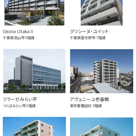
Glicina OtakaⅡ
グリシーヌ・ユイット
千葉県流山市
5階建
千葉県習志野市
7階建
フラーゼみらい平
アヴェニーユ壱番館
つくばみらい市
5階建
東京都墨田区
9階建