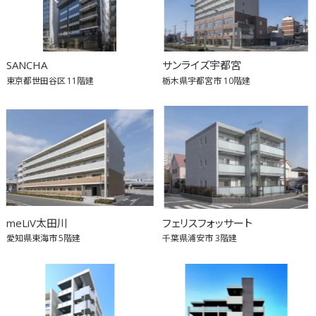
SANCHA
サンライズ宇都宮
東京都世田谷区
11階建
栃木県宇都宮市
10階建
meLiV太田川
フェリスフォッサート
愛知県東海市
5階建
千葉県浦安市
3階建