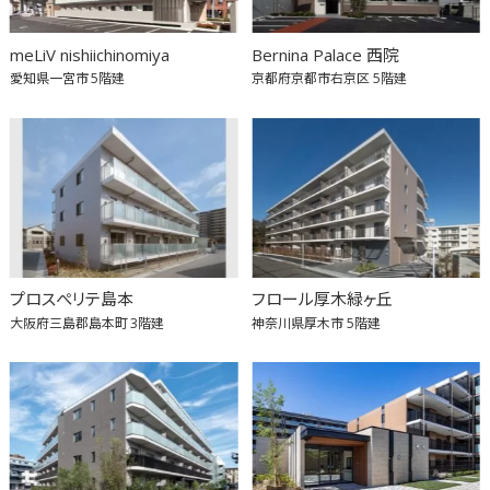
meLiV nishiichinomiya
Bernina Palace 西院
愛知県一宮市
5階建
京都府京都市右京区
5階建
プロスぺリテ島本
フロール厚木緑ヶ丘
大阪府三島郡島本町
3階建
神奈川県厚木市
5階建