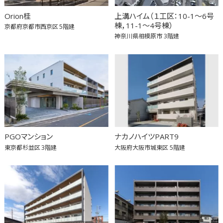
Orion桂
上溝ハイム（１工区：10-1～6号
棟，11-1～4号棟）
京都府京都市西京区
5階建
神奈川県相模原市
3階建
PGOマンション
ナカノハイツPART9
東京都杉並区
3階建
大阪府大阪市城東区
5階建