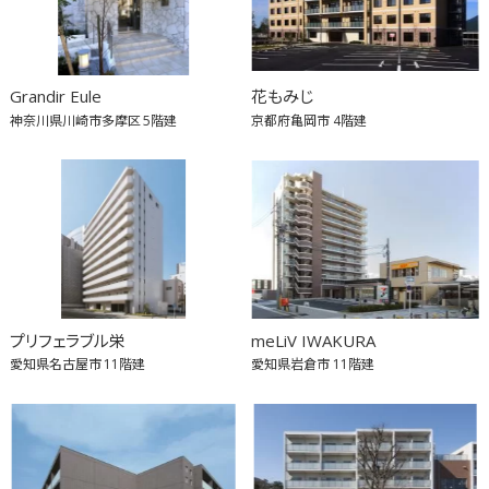
Grandir Eule
花もみじ
神奈川県川崎市多摩区
5階建
京都府亀岡市
4階建
プリフェラブル栄
meLiV IWAKURA
愛知県名古屋市
11階建
愛知県岩倉市
11階建