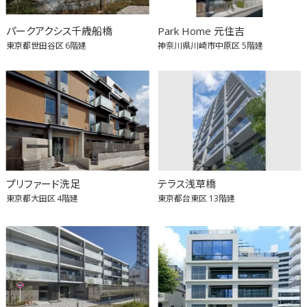
パークアクシス千歳船橋
Park Home 元住吉
東京都世田谷区
6階建
神奈川県川崎市中原区
5階建
プリファード洗足
テラス浅草橋
東京都大田区
4階建
東京都台東区
13階建