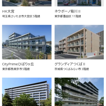
HK大宮
ネウボーノ菊川Ⅱ
埼玉県さいたま市大宮区
5階建
東京都墨田区
11階建
CityPrimeひばりヶ丘
グランディアつくばⅡ
東京都西東京市
5階建
茨城県つくばみらい市
3階建