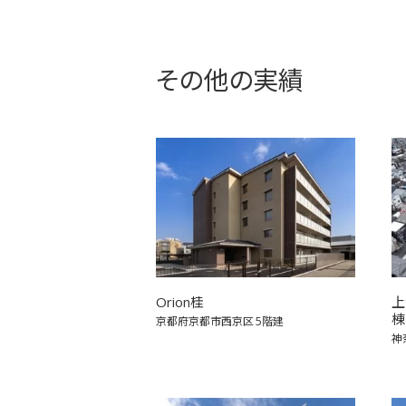
その他の実績
Orion桂
上
棟
京都府京都市西京区
5階建
神