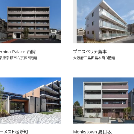
rnina Palace 西院
プロスぺリテ島本
都府京都市右京区
5階建
大阪府三島郡島本町
3階建
ーメスト桜新町
Monkstown 夏目坂