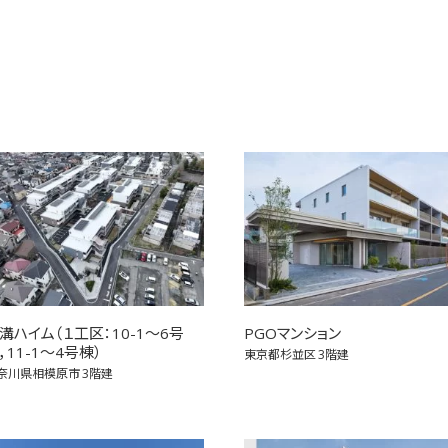
溝ハイム（１工区：10-1～6号
PGOマンション
，11-1～4号棟）
東京都杉並区
3階建
奈川県相模原市
3階建