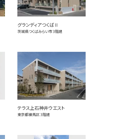
グランディアつくばⅡ
茨城県つくばみらい市
3階建
テラス上石神井ウエスト
東京都練馬区
3階建