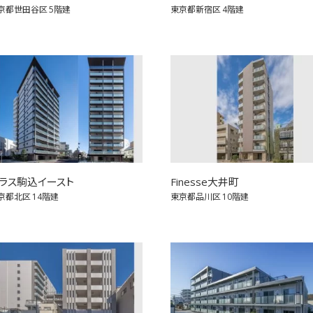
京都世田谷区
5階建
東京都新宿区
4階建
ラス駒込イースト
Finesse大井町
京都北区
14階建
東京都品川区
10階建