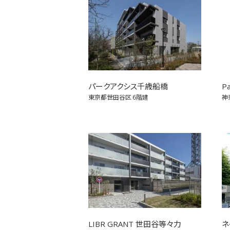
パークアクシス千歳船橋
P
東京都世田谷区
6階建
神
LIBR GRANT 世田谷等々力
ネ