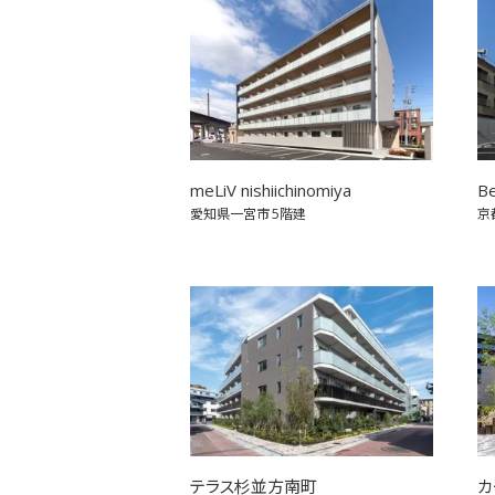
meLiV nishiichinomiya
Be
愛知県一宮市
5階建
京
テラス杉並方南町
カ