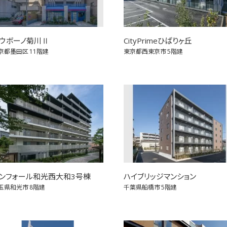
ウボーノ菊川Ⅱ
CityPrimeひばりヶ丘
京都墨田区
11階建
東京都西東京市
5階建
ンフォール和光西大和3号棟
ハイブリッジマンション
玉県和光市
8階建
千葉県船橋市
5階建